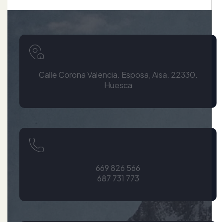
Calle Corona Valencia. Esposa, Aisa. 22330.
Huesca
669 826 566
687 731 773