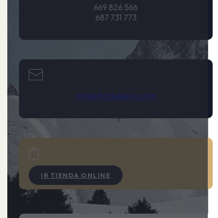
669 826 566
687 731 773
info@flordelaspe.com
IR TIENDA ONLINE